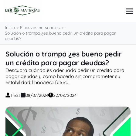
contenido
Inicio
Finanzas personales
Solución o trampa ¿es bueno pedir un crédito para pagar
deudas?
Tarjetas
Solución o trampa ¿es bueno pedir
Préstamos
un crédito para pagar deudas?
Consejos e inversiones
Finanzas personales
Descubra cuándo es adecuado pedir un crédito para
pagar deudas y cómo hacerlo sin comprometer su
estabilidad financiera futura.
Thais
08/07/2024
22/08/2024