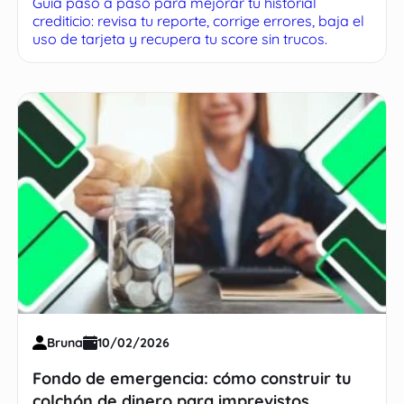
Guía paso a paso para mejorar tu historial
salud financiera
crediticio: revisa tu reporte, corrige errores, baja el
uso de tarjeta y recupera tu score sin trucos.
Bruna
10/02/2026
Fondo de emergencia: cómo construir tu
colchón de dinero para imprevistos