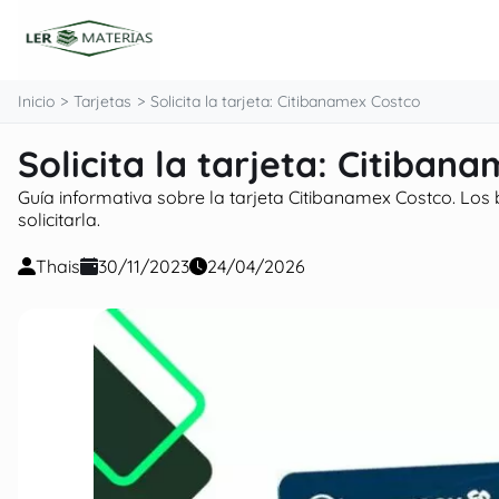
contenido
Inicio
Tarjetas
Solicita la tarjeta: Citibanamex Costco
Solicita la tarjeta: Citiban
Guía informativa sobre la tarjeta Citibanamex Costco. Los
solicitarla.
Thais
30/11/2023
24/04/2026