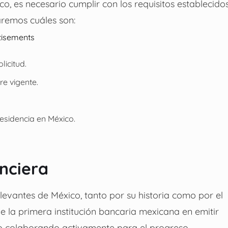
o, es necesario cumplir con los requisitos establecido
raremos cuáles son:
tisements
icitud.
e vigente.
esidencia en México.
anciera
evantes de México, tanto por su historia como por el
e la primera institución bancaria mexicana en emitir
uido colaborando activamente para el progreso