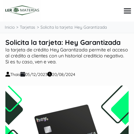
contenido
Inicio
Tarjetas
Solicita la tarjeta: Hey Garantizada
Solicita la tarjeta: Hey Garantizada
Tarjetas
la tarjeta de crédito Hey Garantizada permite el acceso
Préstamos
al crédito a clientes con un historial crediticio negativo.
Consejos e inversiones
Si es tu caso, ven e vea.
Finanzas personales
Thais
05/12/2023
20/08/2024