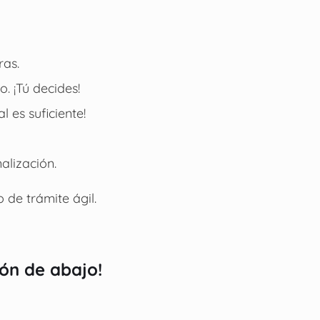
ras.
o. ¡Tú decides!
l es suficiente!
alización.
 de trámite ágil.
tón de abajo!