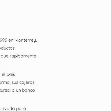
995 en Monterrey,
oductos
ió que rápidamente
 el país
orma, sus cajeros
ucursal o un banco
 privada para