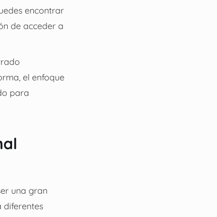
uedes encontrar
ión de acceder a
trado
orma, el enfoque
ndo para
nal
ser una gran
 diferentes