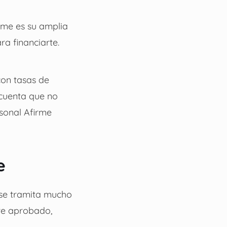
rme es su amplia
ra financiarte.
con tasas de
cuenta que no
rsonal Afirme
e
 se tramita mucho
pre aprobado,