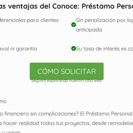
as ventajas del Conoce: Préstamo Pers
erenciales para clientes
Sin penalización por li
anticipada
aval ni garantía
Su tasa de interés es co
CÓMO SOLICITAR
Seguirá explorando nuestro sitio web
amo
o financiero sin complicaciones? El Préstamo Personal 
ra hacer realidad todos tus proyectos, desde remodela
y viajar.