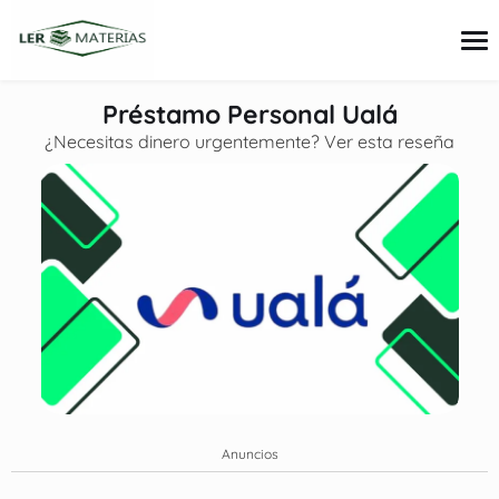
contenido
Préstamo Personal Ualá
¿Necesitas dinero urgentemente? Ver esta reseña
Tarjetas
Préstamos
Consejos e inversiones
Finanzas personales
Anuncios