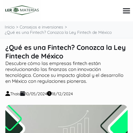
contenido
Inicio
Consejos e inversiones
¿Qué es una Fintech? Conozca la Ley Fintech de México
¿Qué es una Fintech? Conozca la Ley
Tarjetas
Préstamos
Fintech de México
Consejos e inversiones
Descubre cómo las empresas fintech están
Finanzas personales
revolucionando las finanzas con innovación
tecnológica. Conoce su impacto global y el desarrollo
en México con regulaciones pioneras.
Thais
10/05/2024
18/12/2024