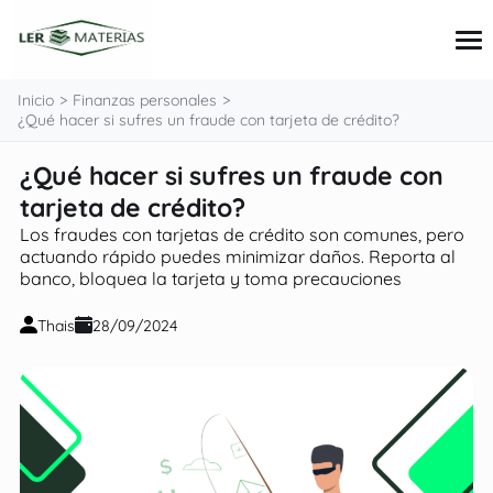
contenido
Inicio
Finanzas personales
¿Qué hacer si sufres un fraude con tarjeta de crédito?
¿Qué hacer si sufres un fraude con
Tarjetas
Préstamos
tarjeta de crédito?
Consejos e inversiones
Los fraudes con tarjetas de crédito son comunes, pero
Finanzas personales
actuando rápido puedes minimizar daños. Reporta al
banco, bloquea la tarjeta y toma precauciones
Thais
28/09/2024