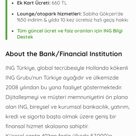
Ek Kart Ücreti:
660 TL
Lounge/otopark hizmetleri:
Sabiha Gökçen’de
%50 indirim & yılda 10 kez ücretsiz hızlı geçiş hakkı
Tüm güncel ücret ve faiz oranları için ING Bilgi
Destek
About the Bank/Financial Institution
ING Türkiye, global tecrübesiyle Hollanda kökenli
ING Grubu’nun Türkiye ayağıdır ve ülkemizde
2008 yılından bu yana faaliyet göstermektedir.
Dijitalleşmeyi ve müşteri memnuniyetini ön plana
alan ING, bireysel ve kurumsal bankacılık, yatırım,
kredi ve sigorta başta olmak üzere geniş bir
finansal hizmet skalasına sahiptir.
Küresel çapta 40’tan fazla ülkede 57.000’in