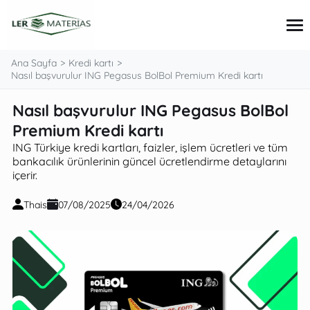
Ana Sayfa
Kredi kartı
Nasıl başvurulur ING Pegasus BolBol Premium Kredi kartı
Nasıl başvurulur ING Pegasus BolBol
İpuçları ve Kılavuzlar
Kişisel Finans
Premium Kredi kartı
Kredi kartı
ING Türkiye kredi kartları, faizler, işlem ücretleri ve tüm
Krediler ve Yatırımlar
bankacılık ürünlerinin güncel ücretlendirme detaylarını
içerir.
Thais
07/08/2025
24/04/2026