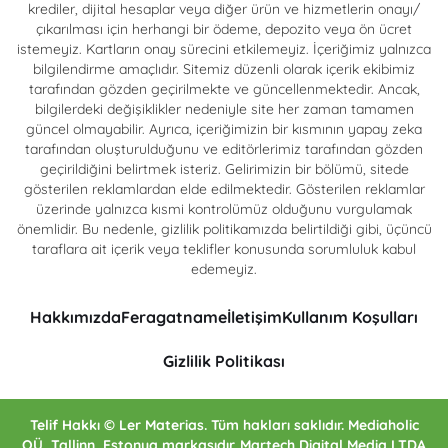
krediler, dijital hesaplar veya diğer ürün ve hizmetlerin onayı/
çıkarılması için herhangi bir ödeme, depozito veya ön ücret
istemeyiz. Kartların onay sürecini etkilemeyiz. İçeriğimiz yalnızca
bilgilendirme amaçlıdır. Sitemiz düzenli olarak içerik ekibimiz
tarafından gözden geçirilmekte ve güncellenmektedir. Ancak,
bilgilerdeki değişiklikler nedeniyle site her zaman tamamen
güncel olmayabilir. Ayrıca, içeriğimizin bir kısmının yapay zeka
tarafından oluşturulduğunu ve editörlerimiz tarafından gözden
geçirildiğini belirtmek isteriz. Gelirimizin bir bölümü, sitede
gösterilen reklamlardan elde edilmektedir. Gösterilen reklamlar
üzerinde yalnızca kısmi kontrolümüz olduğunu vurgulamak
önemlidir. Bu nedenle, gizlilik politikamızda belirtildiği gibi, üçüncü
taraflara ait içerik veya teklifler konusunda sorumluluk kabul
edemeyiz.
Hakkımızda
Feragatname
İletişim
Kullanım Koşulları
Gizlilik Politikası
Telif Hakkı © Ler Materias. Tüm hakları saklıdır. Mediaholic
OÜ, Tallinn, Estonya markasıdır. Martech Digital Media LTDA