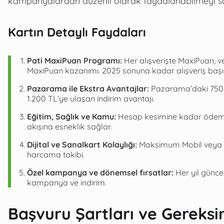
kampanyalardan düzenli olarak faydalanabilmeyi sa
Kartın Detaylı Faydaları
Pati MaxiPuan Programı:
Her alışverişte MaxiPuan, v
MaxiPuan kazanımı. 2025 sonuna kadar alışveriş başına
Pazarama ile Ekstra Avantajlar:
Pazarama’daki 750 TL
1.200 TL’ye ulaşan indirim avantajı.
Eğitim, Sağlık ve Kamu:
Hesap kesimine kadar ödemele
akışına esneklik sağlar.
Dijital ve Sanalkart Kolaylığı:
Maksimum Mobil veya İş
harcama takibi.
Özel kampanya ve dönemsel fırsatlar:
Her yıl günce
kampanya ve indirim.
Başvuru Şartları ve Gereksi