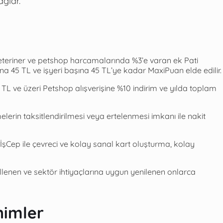
ğlar.
eteriner ve petshop harcamalarında %3’e varan ek Pati
 45 TL ve işyeri başına 45 TL’ye kadar MaxiPuan elde edilir.
 ve üzeri Petshop alışverişine %10 indirim ve yılda toplam
rin taksitlendirilmesi veya ertelenmesi imkanı ile nakit
Cep ile çevreci ve kolay sanal kart oluşturma, kolay
llenen ve sektör ihtiyaçlarına uygun yenilenen onlarca
nimler