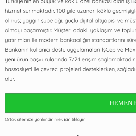
Türkiye’nin en büyük ve köklü özel bankası olan İş Ba
hizmet sunmaktadır. 100 yıla uzanan köklü geçmişiyl
olmuş; yaygın şube ağı, güçlü dijital altyapısı ve m
olmayı başarmıştır. Müşteri odaklı yaklaşım ve topl
yatırımları ile modern bankacılığın standartlarını sürek
Bankanın kullanıcı dostu uygulamaları İşCep ve Maxim
yeni ürün başvurularında 7/24 erişim sağlamaktadır.
hassasiyeti ile çevreci projeleri desteklerken, sağlad
olur.
HEMEN 
Ortak sitemize yönlendirilmek için tıklayın