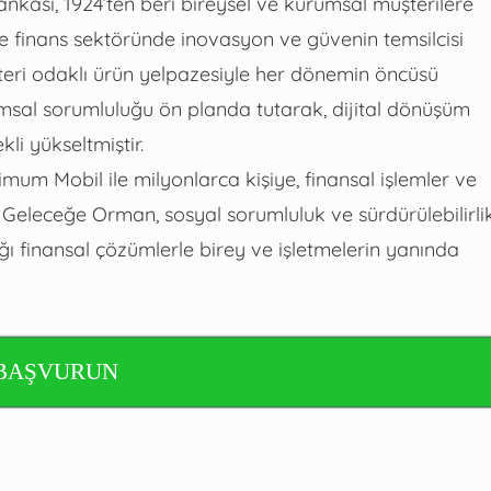
nkası, 1924’ten beri bireysel ve kurumsal müşterilere
e finans sektöründe inovasyon ve güvenin temsilcisi
üşteri odaklı ürün yelpazesiyle her dönemin öncüsü
umsal sorumluluğu ön planda tutarak, dijital dönüşüm
li yükseltmiştir.
um Mobil ile milyonlarca kişiye, finansal işlemler ve
 Geleceğe Orman, sosyal sorumluluk ve sürdürülebilirli
ığı finansal çözümlerle birey ve işletmelerin yanında
BAŞVURUN