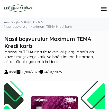
Ana Sayfa
Kredi kartı
Nasıl başvurulur Maximum TEMA Kredi kartı
Nasıl başvurulur Maximum TEMA
İpuçları ve Kılavuzlar
Kişisel Finans
Kredi kartı
Kredi kartı
Maximum TEMA Kart ile taksitli alışveriş, MaxiPuan
Krediler ve Yatırımlar
kazanımı, çevreye katkı ve bağış imkanı bir arada,
sürdürülebilir yaşam için ideal.
Thais
08/08/2025
24/04/2026