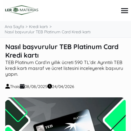
Ana Sayfa
Kredi kartı
Nasıl başvurulur TEB Platinum Card Kredi kartı
Nasıl başvurulur TEB Platinum Card
İpuçları ve Kılavuzlar
Kişisel Finans
Kredi kartı
Kredi kartı
TEB Platinum Card’ın yıllık ücreti 590 TL’dir. Ayrıntılı TEB
Krediler ve Yatırımlar
kredi kartı masraf ve ücret listesini inceleyerek başvuru
yapın.
Thais
08/08/2025
24/04/2026