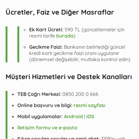
Ücretler, Faiz ve Diğer Masraflar
Ek Kart Ücreti:
590 TL (güncellemeler için
resmi tarife
burada
)
Gecikme Faizi:
Bankanın belirlediği güncel
kredi kartı gecikme faizi oranı uygulanır
(dönemsel değişebilir, mutlaka kontrol edin)
Müşteri Hizmetleri ve Destek Kanalları
TEB Çağrı Merkezi:
0850 200 0 666
Online başvuru ve bilgi:
resmi sayfası
Mobil uygulamalar:
Android
|
iOS
İletişim formu ve e-posta
Sıkça sorulan sorular ve canlı chat:
TEB’in web