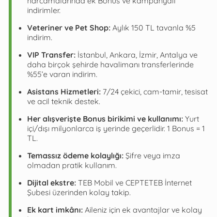
harcamalarında ek Bonus ve kampanyalı
indirimler.
Veteriner ve Pet Shop:
Aylık 150 TL tavanla %5
indirim.
VIP Transfer:
İstanbul, Ankara, İzmir, Antalya ve
daha birçok şehirde havalimanı transferlerinde
%55’e varan indirim.
Asistans Hizmetleri:
7/24 çekici, cam-tamir, tesisat
ve acil teknik destek.
Her alışverişte Bonus birikimi ve kullanımı:
Yurt
içi/dışı milyonlarca iş yerinde geçerlidir. 1 Bonus = 1
TL.
Temassız ödeme kolaylığı:
Şifre veya imza
olmadan pratik kullanım.
Dijital ekstre:
TEB Mobil ve CEPTETEB İnternet
Şubesi üzerinden kolay takip.
Ek kart imkânı:
Aileniz için ek avantajlar ve kolay