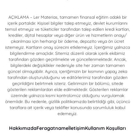
AÇIKLAMA – Ler Materias, tamamen finansal eğitim odaklı bir
içerik portalıdır. Kişisel bilgiler talep etmeyiz, devlet kurumlarını
temsil etmeyiz ve tüketiciler tarafından talep edilen kredi kartları,
krediler, dijital hesaplar veya diğer ürün ve hizmetlerin onayı/
çıkarılması için herhangi bir ödeme, depozito veya ön ücret
istemeyiz. Kartların onay sürecini etkilemeyiz. İçeriğimiz yalnızca
bilgilendirme amaçlıdır. Sitemiz düzenli olarak içerik ekibimiz
tarafından gözden geçirilmekte ve güncellenmektedir. Ancak,
bilgilerdeki değişiklikler nedeniyle site her zaman tamamen
güncel olmayabilir. Ayrıca, içeriğimizin bir kısmının yapay zeka
tarafından oluşturulduğunu ve editörlerimiz tarafından gözden
geçirildiğini belirtmek isteriz. Gelirimizin bir bölümü, sitede
gösterilen reklamlardan elde edilmektedir. Gösterilen reklamlar
üzerinde yalnızca kısmi kontrolümüz olduğunu vurgulamak
önemlidir. Bu nedenle, gizlilik politikamızda belirtildiği gibi, üçüncü
taraflara ait içerik veya teklifler konusunda sorumluluk kabul
edemeyiz.
Hakkımızda
Feragatname
İletişim
Kullanım Koşulları