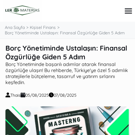
Ana Sayfa
Kişisel Finans
Borç Yönetiminde Ustalaşın: Finansal Özgürlüğe Giden 5 Adım
Borç Yönetiminde Ustalaşın: Finansal
İpuçları ve Kılavuzlar
Kişisel Finans
Özgürlüğe Giden 5 Adım
Kredi kartı
Borç Yönetiminde başarılı adımlar atarak finansal
Krediler ve Yatırımlar
özgürlüğe ulaşın! Bu rehberde, Türkiye'ye özel 5 adımlık
stratejilerle bütçeleme, tasarruf ve yatırım sırlarını
keşfedin.
Thais
05/08/2025
07/08/2025