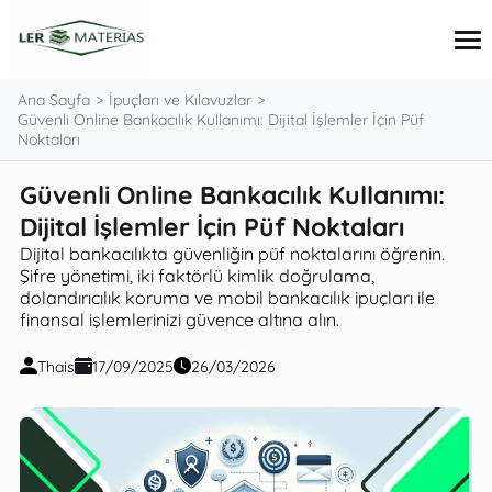
Ana Sayfa
İpuçları ve Kılavuzlar
Güvenli Online Bankacılık Kullanımı: Dijital İşlemler İçin Püf
Noktaları
İpuçları ve Kılavuzlar
Güvenli Online Bankacılık Kullanımı:
Kişisel Finans
Dijital İşlemler İçin Püf Noktaları
Kredi kartı
Krediler ve Yatırımlar
Dijital bankacılıkta güvenliğin püf noktalarını öğrenin.
Şifre yönetimi, iki faktörlü kimlik doğrulama,
dolandırıcılık koruma ve mobil bankacılık ipuçları ile
finansal işlemlerinizi güvence altına alın.
Thais
17/09/2025
26/03/2026