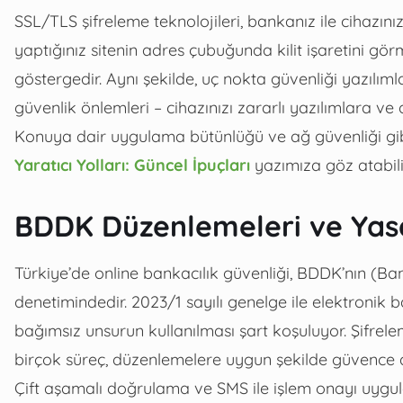
SSL/TLS şifreleme teknolojileri, bankanız ile cihazınız 
yaptığınız sitenin adres çubuğunda kilit işaretini gör
göstergedir. Aynı şekilde, uç nokta güvenliği yazılım
güvenlik önlemleri – cihazınızı zararlı yazılımlara ve
Konuya dair uygulama bütünlüğü ve ağ güvenliği gib
Yaratıcı Yolları: Güncel İpuçları
yazımıza göz atabilir
BDDK Düzenlemeleri ve Yas
Türkiye’de online bankacılık güvenliği, BDDK’nın (B
denetimindedir. 2023/1 sayılı genelge ile elektronik 
bağımsız unsurun kullanılması şart koşuluyor. Şifrel
birçok süreç, düzenlemelere uygun şekilde güvence al
Çift aşamalı doğrulama ve SMS ile işlem onayı uygula