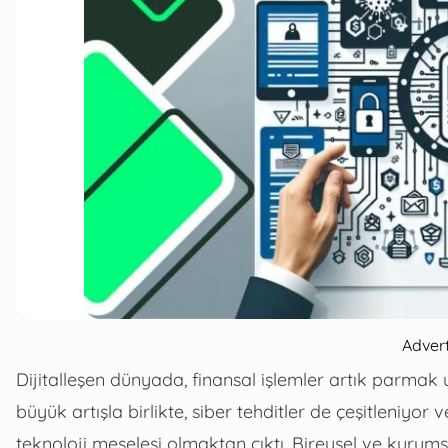
Adver
Dijitalleşen dünyada, finansal işlemler artık parmak u
büyük artışla birlikte, siber tehditler de çeşitleniyor 
teknoloji meselesi olmaktan çıktı. Bireysel ve kurumsa