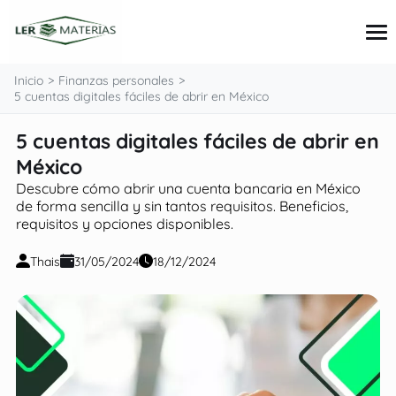
contenido
Inicio
Finanzas personales
5 cuentas digitales fáciles de abrir en México
5 cuentas digitales fáciles de abrir en
Tarjetas
Préstamos
México
Consejos e inversiones
Descubre cómo abrir una cuenta bancaria en México
Finanzas personales
de forma sencilla y sin tantos requisitos. Beneficios,
requisitos y opciones disponibles.
Thais
31/05/2024
18/12/2024